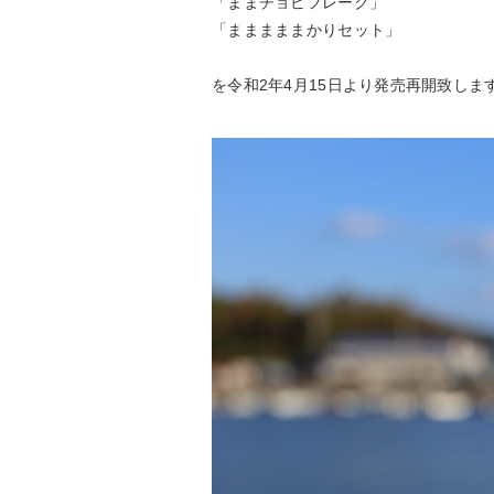
「ままチョビフレーク」
「まままままかりセット」
を令和2年4月15日より発売再開致しま